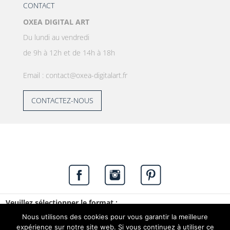
CONTACT
OXEA DIGITAL ART
Du lundi au vendredi
de 9h à 12h et de 14h à 18h
Email : contact@oxea-digitalart.fr
CONTACTEZ-NOUS
Veuillez sélectionner le format :
Copyright © 2020. OXEA. Tous droits réservés. -
Nous utilisons des cookies pour vous garantir la meilleure
Beeview,
agence web à Vannes
expérience sur notre site web. Si vous continuez à utiliser ce