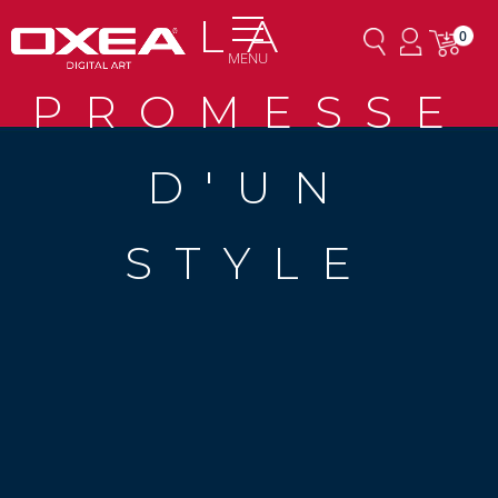
LA
0
MENU
PROMESSE
D'UN
STYLE