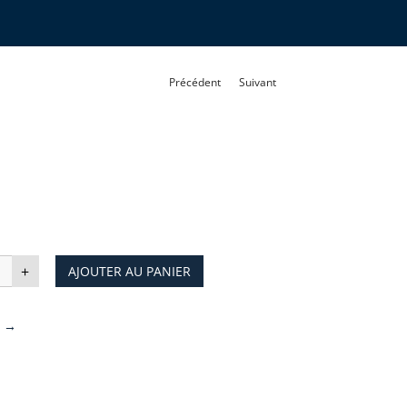
Précédent
Suivant
ntité
+
AJOUTER AU PANIER
ATUAK
S →