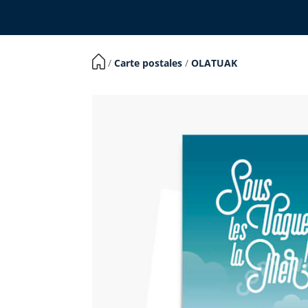
​ /
Carte postales
/
OLATUAK