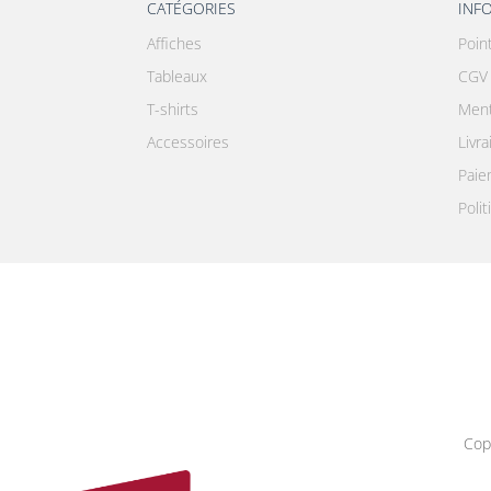
CATÉGORIES
INF
Affiches
Poin
Tableaux
CGV
T-shirts
Ment
Accessoires
Livr
Paie
Polit
Cop