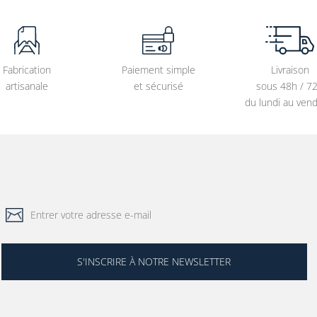
Fabrication
Paiement simple
Livraison
artisanale
et sécurisé
sous 48h / 7
du lundi au vend
S'INSCRIRE À NOTRE NEWSLETTER