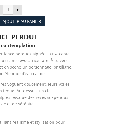
quantité
+
de
HAURTZAROA
GALDUA
AJOUTER AU PANIER
NCE PERDUE
t contemplation
’enfance perdue), signée OXEA, capte
puissance évocatrice rare. À travers
 met en scène un personnage longiligne,
une étendue d’eau calme.
ures voguent doucement, leurs voiles
a tenue. Au-dessus, un ciel
lptés, évoque des rêves suspendus,
ie et de sérénité.
liant réalisme et stylisation pour