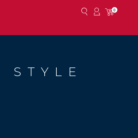
0
 STYLE