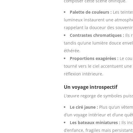
composer cette scène onirique.
Palette de couleurs :
Les teinte
lumineux instaurent une atmosphè
rappelant la douceur des souvenir
Contrastes chromatiques :
Ils 
tandis qu’une lumière douce enve
éthérée.
Proportions exagérées :
Le cou
tourné vers le ciel accentuent une
réflexion intérieure.
Un voyage introspectif
L’œuvre regorge de symboles puiss
Le ciré jaune :
Plus qu’un vêteme
d’un voyage intérieur et d’une quê
Les bateaux miniatures :
Ils in
d’enfance, fragiles mais persistant