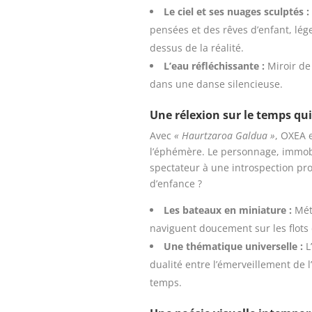
Le ciel et ses nuages sculptés :
pensées et des rêves d’enfant, lég
dessus de la réalité.
L’eau réfléchissante :
Miroir de
dans une danse silencieuse.
Une rélexion sur le temps qu
Avec
«
Haurtzaroa Galdua »
, OXEA 
l’éphémère. Le personnage, immobil
spectateur à une introspection pr
d’enfance ?
Les bateaux en miniature :
Méta
naviguent doucement sur les flots
Une thématique universelle :
L
dualité entre l’émerveillement de l
temps.