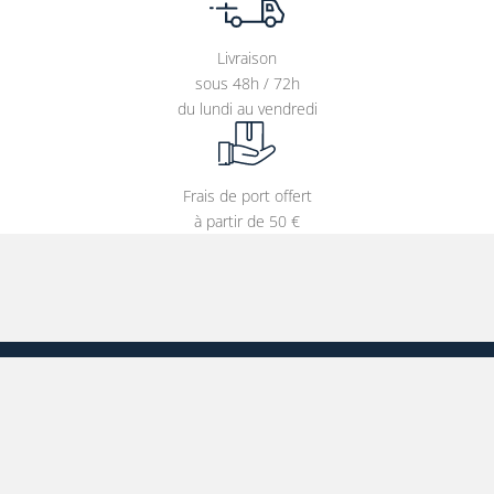
Livraison
sous 48h / 72h
du lundi au vendredi
Frais de port offert
à partir de 50 €
Entrer votre adresse e-mail
CATÉGORIES
S'INSCRIRE À NOTRE NEWSLETTER
Affiches
Tableaux
T-shirts