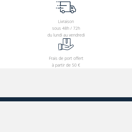
Livraison
sous 48h / 72h
du lundi au vendredi
Frais de port offert
à partir de 50 €
Entrer votre adresse e-mail
CATÉGORIES
S'INSCRIRE À NOTRE NEWSLETTER
Affiches
Tableaux
T-shirts