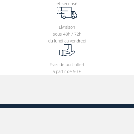
et sécurisé
Livraison
sous 48h / 72h
du lundi au vendredi
Frais de port offert
à partir de 50 €
Entrer votre adresse e-mail
CATÉGORIES
S'INSCRIRE À NOTRE NEWSLETTER
Affiches
Tableaux