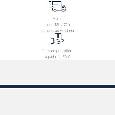
Livraison
sous 48h / 72h
du lundi au vendredi
Frais de port offert
à partir de 50 €
Entrer votre adresse e-mail
CATÉGORIES
S'INSCRIRE À NOTRE NEWSLETTER
Affiches
Tableaux
T-shirts