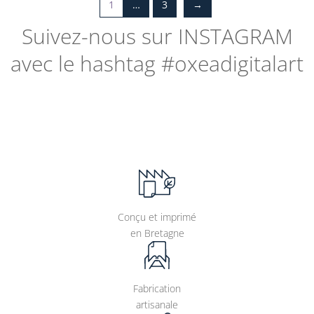
1
…
3
→
Suivez-nous sur
INSTAGRAM
avec le hashtag #oxeadigitalart
Conçu et imprimé
en Bretagne
Fabrication
artisanale