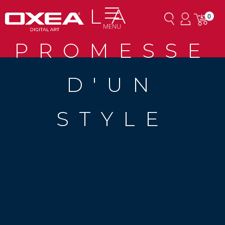
LA
0
MENU
PROMESSE
D'UN
STYLE