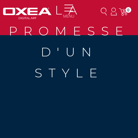
LA
0
MENU
PROMESSE
D'UN
STYLE