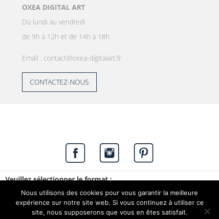
OXEA DIGITAL ART
Du lundi au vendredi
de 9h à 12h et de 14h à 18h
Email : contact@oxea-digitalart.fr
CONTACTEZ-NOUS
Veuillez sélectionner le format :
Copyright © 2020. OXEA. Tous droits réservés. -
Nous utilisons des cookies pour vous garantir la meilleure
Beeview,
agence web à Vannes
expérience sur notre site web. Si vous continuez à utiliser ce
site, nous supposerons que vous en êtes satisfait.