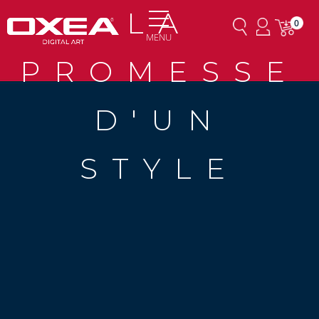
LA
0
MENU
PROMESSE
D'UN
STYLE