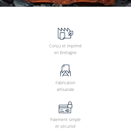
Conçu et imprimé
en Bretagne
Fabrication
artisanale
Paiement simple
et sécurisé