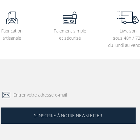
Fabrication
Paiement simple
Livraison
artisanale
et sécurisé
sous 48h / 7
du lundi au vend
S'INSCRIRE À NOTRE NEWSLETTER