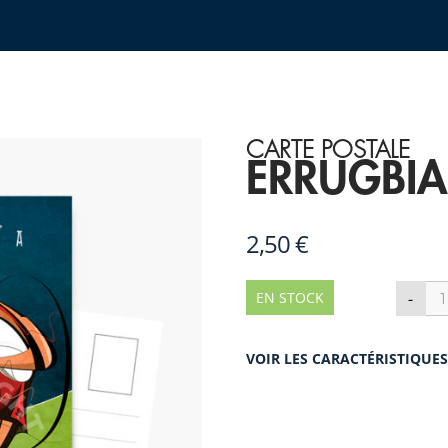
CARTE POSTALE
ERRUGBIA
2,50 €
qua
-
EN STOCK
de
ER
BIA
VOIR LES CARACTÉRISTIQUE