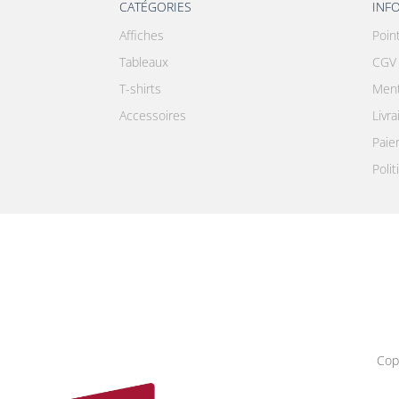
CATÉGORIES
INF
Affiches
Poin
Tableaux
CGV
T-shirts
Ment
Accessoires
Livr
Paie
Polit
Cop