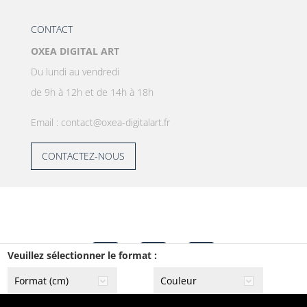
CONTACT
OXEA DIGITAL ART
Du lundi au vendredi
de 9h à 12h et de 14h à 18h
Email : contact@oxea-digitalart.fr
CONTACTEZ-NOUS
Veuillez sélectionner le format :
Copyright © 2020. OXEA. Tous droits réservés. -