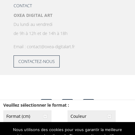
CONTACT
OXEA DIGITAL ART
Du lundi au vendredi
de 9h à 12h et de 14h à 18h
Email : contact@oxea-digitalart.fr
CONTACTEZ-NOUS
Veuillez sélectionner le format :
Copyright © 2020. OXEA. Tous droits réservés. -
Nous utilisons des cookies pour vous garantir la meilleure
Beeview,
agence web à Vannes